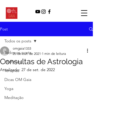
Post
Todos os posts
omgaia1333
Todos os posts
25 de out. de 2021
1 min de leitura
Consultas de Astrologia
Mulheres
Atualizado:
27 de set. de 2022
Terapias
Dicas OM Gaia
Yoga
Meditação