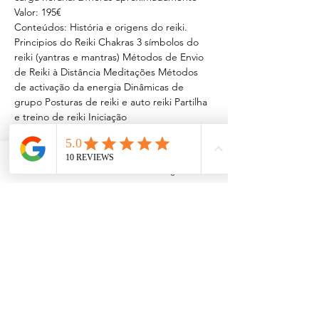
Valor: 195€
Conteúdos: História e origens do reiki. 
Principios do Reiki Chakras 3 símbolos do 
reiki (yantras e mantras) Métodos de Envio 
de Reiki à Distância Meditações Métodos 
de activação da energia Dinâmicas de 
grupo Posturas de reiki e auto reiki Partilha 
e treino de reiki Iniciação
Inclui: Manual e certificado
Informações e inscrições: Sérgio Barbosa 
912589438 | omgaia1333@gmail.com
Facebook
Instagram
Saiba Mais >
Compartilhe este evento