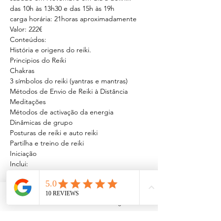
das 10h às 13h30 e das 15h às 19h
carga horária: 21horas aproximadamente
Valor: 222€
Conteúdos:

História e origens do reiki.

Principios do Reiki

Chakras

3 símbolos do reiki (yantras e mantras)

Métodos de Envio de Reiki à Distância

Meditações

Métodos de activação da energia

Dinâmicas de grupo

Posturas de reiki e auto reiki

Partilha e treino de reiki

Iniciação
Inclui:

Manual e certificado
Informações e inscrições:

Sérgio Barbosa 912589438 | 
Facebook
Instagram
omgaia1333@gmail.com