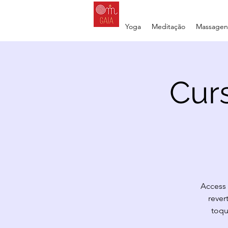
Yoga
Meditação
Massagens
Curs
Access 
rever
toqu