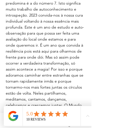
predomina é a do número 7. Isto significa 
muito trabalho de autoconhecimento e 
introspeção. 2023 convida-nos à nossa cura 
individual voltando à nossa essência mais 
profunda. Este é um ano de estudo e auto-
observação para que possa ser feita uma 
avaliação do local onde estamos e para 
onde queremos ir. É um ano que convida à 
resiliência pois está aqui para olharmos de 
frente para onde dói. Mas só assim pode 
ocorrer a verdadeira transformação, só 
assim acontece a magia! Por isso e porque 
adoramos caminhar entre estranhas que se 
tornam rapidamente irmãs e porque 
tornarmo-nos mais fortes juntas os círculos 
estão de volta. Neles partilhamos, 
meditamos, cantamos, dançamos, 
celebramos e crescemos juntas. O Mundo 
precisa desta energia feminina mais do que 
nunca. Cada círculo é único e guiado pela 
energia da lua no momento, pelo número 
Facebook
Instagram