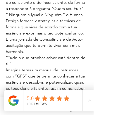
do consciente e do inconsciente, de forma 
a responder à pergunta “Quem sou Eu ?”

“ Ninguém é Igual a Ninguém “ o Human 
Design fornece estratégias e técnicas de 
forma a que vivas de acordo com a tua 
essência e exprimas o teu potencial único.

É uma jornada de Consciência e de Auto-
aceitação que te permite viver com mais 
harmonia.
“Tudo o que precisas saber está dentro de 
ti ”
Imagina teres um manual de instruções 
com ”GPS” que te permite conhecer a tua 
essência e descobrir, e potencializar, quais 
os teus dons e talentos, assim como, saber 
quais as tuas vulnerabilidades e como lidar 
com elas.
Vivemos num mundo que nos condiciona,…
Facebook
Instagram
Saiba Mais >