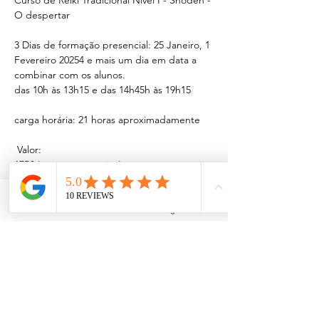
Curso de Reiki Tradicional Nível I - Shoden - 
O despertar
3 Dias de formação presencial: 25 Janeiro, 1 
Fevereiro 20254 e mais um dia em data a 
combinar com os alunos. 
das 10h às 13h15 e das 14h45h às 19h15
carga horária: 21 horas aproximadamente
 Valor: 
175€ (pagamento único) 
Saiba Mais >
Facebook
Instagram
Compartilhe este evento