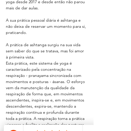
yoga desde 2017 e desde então não parou 
mais de dar aulas.
A sua prática pessoal diária é ashtanga e 
não deixa de reservar um momento para si, 
praticando.
A prática de ashtanga surgiu na sua vida 
sem saber do que se tratava, mas foi amor 
à primeira vista.
Esta prática, este sistema de yoga é 
caracterizado pela concentração na 
respiração - pranayama sincronizada com 
movimentos e posturas - ásanas. O esforço 
vem da manutenção da qualidade da 
respiração de forma que, em movimentos 
ascendentes, inspira-se e, em movimentos 
descendentes, expira-se, mantendo a 
respiração contínua e profunda durante 
toda a prática. A respiração torna a prática 
vigorosa e facilita a realização das posturas. 
O Ashtanga Vinyasa Yoga não se trata de 