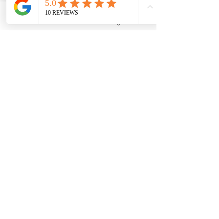
competição, rapidez ou flexibilidade, mas 
consiste na realização de ásanas, que são as 
Facebook
Instagram
posturas e…
Saiba Mais >
Compartilhe este evento